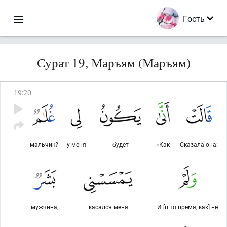
Гость
Сурат 19, Маръям (Маръям)
19
:
20
мальчик?
у меня
будет
«Как
Сказала она:
мужчина,
касался меня
И [в то время, как] не