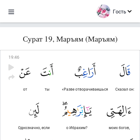
Гость
Сурат 19, Маръям (Маръям)
19
:
46
от
ты
«Разве отворачиваешься
Сказал он:
Однозначно, если
о Ибрахим?
моих богов,