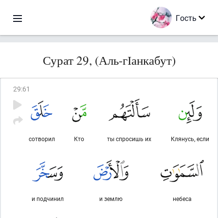
Гость
Сурат 29, (Аль-гІанкабут)
29
:
61
сотворил
Кто
ты спросишь их
Клянусь, если
и подчинил
и землю
небеса