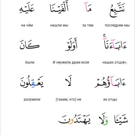
на чём
нашли мы
за тем
последуем мы
были
И неужели даже если
наших отцов».
разумели
(таким, что) не
их отцы