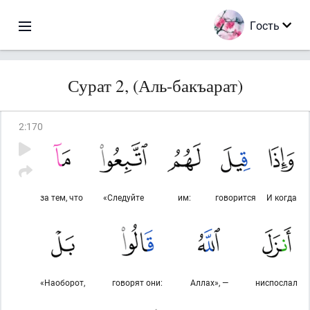
Гость
Сурат 2, (Аль-бакъарат)
2
:
170
за тем, что
«Следуйте
им:
говорится
И когда
«Наоборот,
говорят они:
Аллах», —
ниспослал