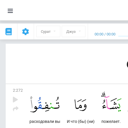
Сурат
Джуз
00:00
/
00:00
2
:
272
расходовали вы
И что (бы) (ни)
пожелает.