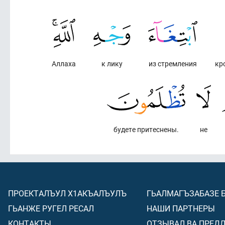
Аллаха
к лику
из стремления
кр
будете притеснены.
не
ПРОЕКТАЛЪУЛ Х1АКЪАЛЪУЛЪ
ГЬАЛМАГЪЗАБАЗЕ 
ГЬАНЖЕ РУГЕЛ РЕСАЛ
НАШИ ПАРТНЕРЫ
КОНТАКТЫ
ОТЗЫВАЛ ВА ПРЕД