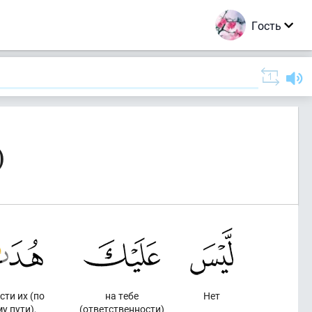
Гость
)
сти их (по
на тебе
Нет
у пути),
(ответственности)