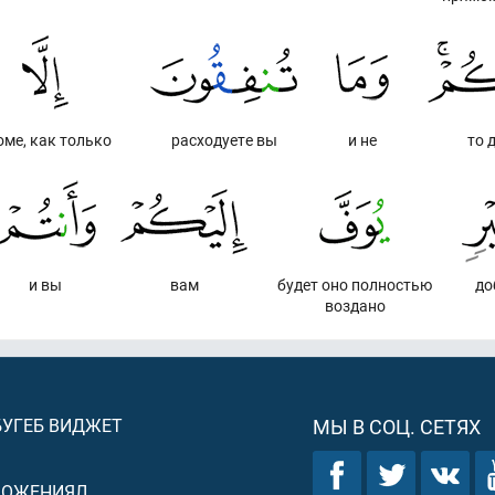
оме, как только
расходуете вы
и не
то 
и вы
вам
будет оно полностью
до
воздано
БУГЕБ ВИДЖЕТ
МЫ В СОЦ. СЕТЯХ
ЛОЖЕНИЯЛ