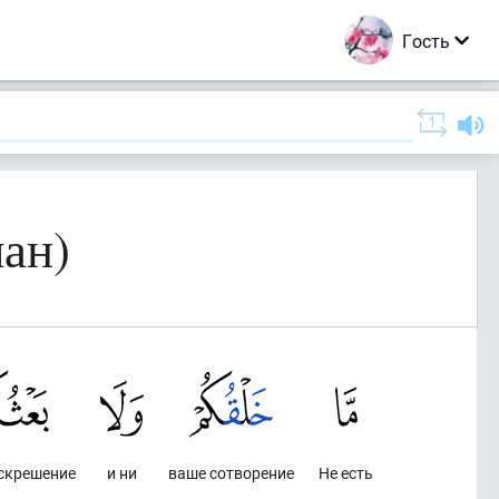
Гость
ан)
скрешение
и ни
ваше сотворение
Не есть