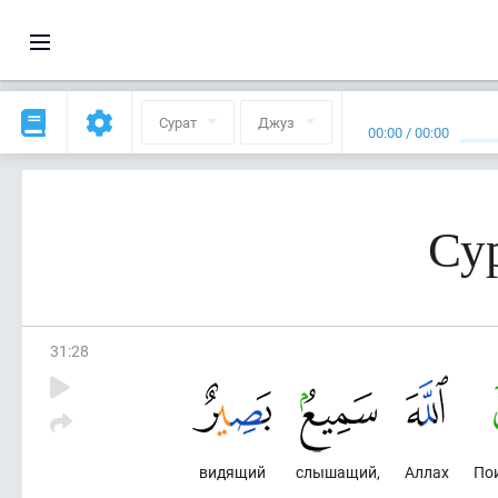
Сурат
Джуз
00:00
/
00:00
Су
31
:
28
видящий
слышащий,
Аллах
Пои