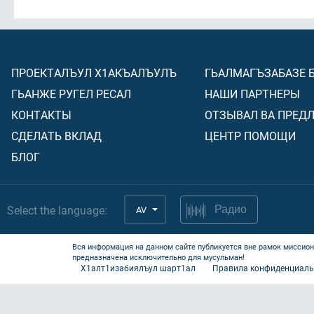
ПРОЕКТАЛЪУЛ Х1АКЪАЛЪУЛЪ
ГЬАЛМАГЪЗАБАЗЕ 
ГЬАНЖЕ РУГЕЛ РЕСАЛ
НАШИ ПАРТНЕРЫ
КОНТАКТЫ
ОТЗЫВАЛ ВА ПРЕД
СДЕЛАТЬ ВКЛАД
ЦЕНТР ПОМОЩИ
БЛОГ
Select the language:
AV
Радио
Вся информация на данном сайте публикуется вне рамок миссион
предназначена исключительно для мусульман!
Х1алт1изабиялъул шарт1ал
Правила конфиденциаль