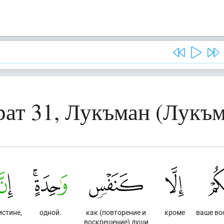
рат 31, Лукъман (Лукъм
стине,
одной.
как (повторение и
кроме
ваше во
воскрешение) души