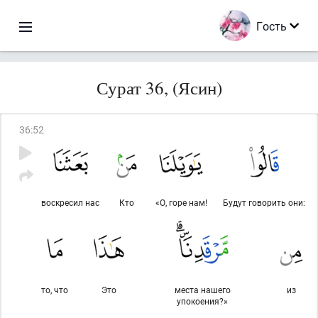
Гость
Сурат 36, (Ясин)
36
:
52
воскресил нас
Кто
«О, горе нам!
Будут говорить они:
то, что
Это
места нашего
из
упокоения?»