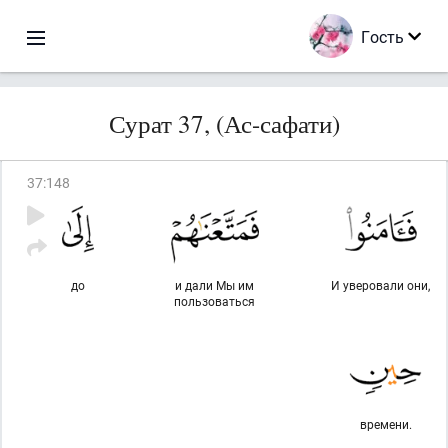
Гость
Сурат 37, (Ас-сафати)
37
:
148
до
и дали Мы им
И уверовали они,
пользоваться
времени.