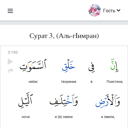
Гость
Сурат 3, (Аль-гIимран)
3
:
190
небес
творении
в
Поистине,
ночи
и (в) смене
и земли,