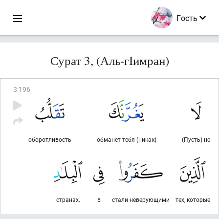
Гость
Сурат 3, (Аль-гIимран)
3
:
196
оборотливость
обманет тебя (никак)
(Пусть) не
странах.
в
стали неверующими
тех, которые