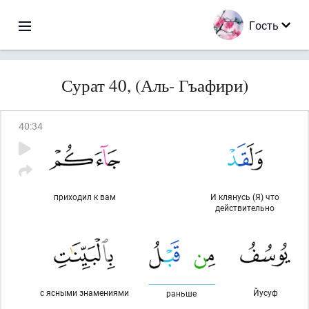
Гость
Сурат 40, (Аль- Гъафири)
40
:
34
приходил к вам
И клянусь (Я) что
действительно
с ясными знамениями
Йусуф
раньше