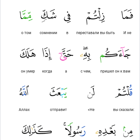
о том
сомнении
в
переставали вы быть
И не
он умер
когда
а
с чем,
пришел он к вам
Аллах
отправит
«Не
вы сказали: