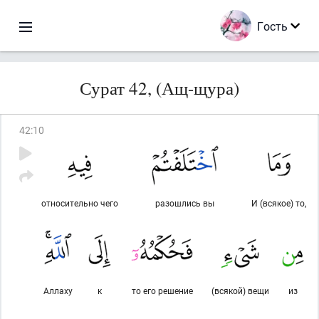
Гость
Сурат 42, (Ащ-щура)
42
:
10
относительно чего
разошлись вы
И (всякое) то,
Аллаху
к
то его решение
(всякой) вещи
из