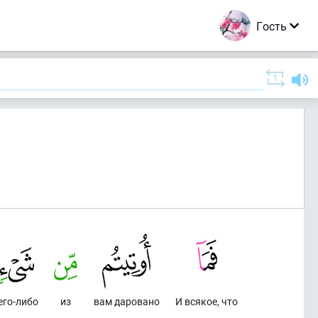
Гость
его-либо
из
вам даровано
И всякое, что