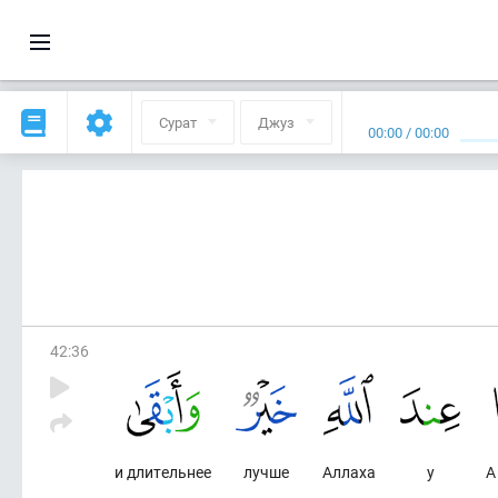
Сурат
Джуз
00:00
/
00:00
42
:
36
и длительнее
лучше
Аллаха
у
А