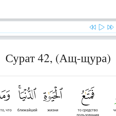
Сурат 42, (Ащ-щура)
 то, что
ближайшей
жизни
то средство
ч
пользования