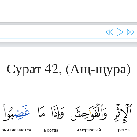
Сурат 42, (Ащ-щура)
они гневаются
и мерзостей
грехов
а когда