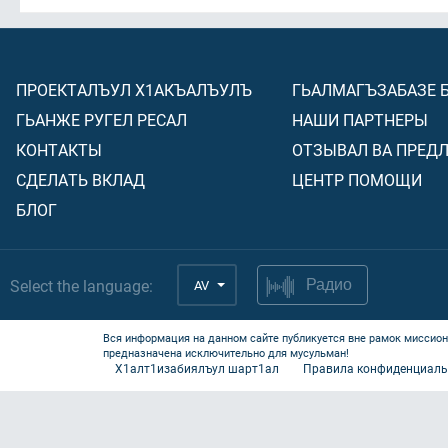
ПРОЕКТАЛЪУЛ Х1АКЪАЛЪУЛЪ
ГЬАЛМАГЪЗАБАЗЕ 
ГЬАНЖЕ РУГЕЛ РЕСАЛ
НАШИ ПАРТНЕРЫ
КОНТАКТЫ
ОТЗЫВАЛ ВА ПРЕД
СДЕЛАТЬ ВКЛАД
ЦЕНТР ПОМОЩИ
БЛОГ
Select the language:
AV
Радио
Вся информация на данном сайте публикуется вне рамок миссион
предназначена исключительно для мусульман!
Х1алт1изабиялъул шарт1ал
Правила конфиденциаль