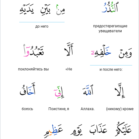
предостерегающие
до него
увещеватели
поклоняйтесь вы
«Не
и после него:
боюсь
Поистине, я
Аллаха.
(никому) кроме