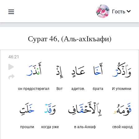
Гость
Сурат 46, (Аль-ахІкъафи)
46
:
21
он предостерегал
Вот
адитов.
брата
И упомяни
прошли
когда уже
в аль-Ахкаф
свой народ