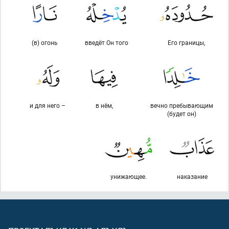
(в) огонь
введёт Он того
Его границы,
и для него –
в нём,
вечно пребывающим
(будет он)
унижающее.
наказание