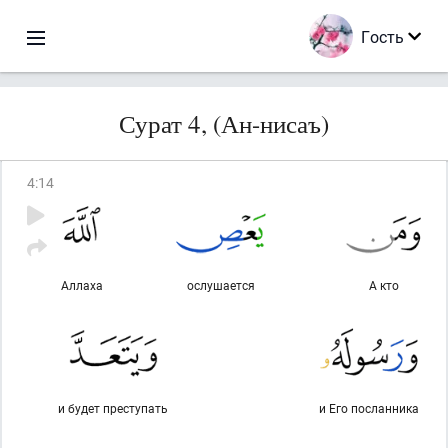
Гость
Сурат 4, (Ан-нисаъ)
4
:
14
Аллаха
ослушается
А кто
и будет преступать
и Его посланника