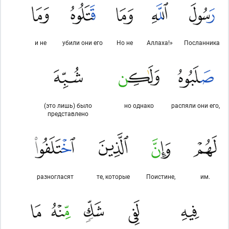
и не
убили они его
Но не
Аллаха!»
Посланника
(это лишь) было
но однако
распяли они его,
представлено
разногласят
те, которые
Поистине,
им.