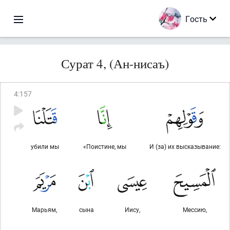
Гость
Сурат 4, (Ан-нисаъ)
4
:
157
убили мы
«Поистине, мы
И (за) их высказывание:
Марьям,
сына
Иису,
Мессию,