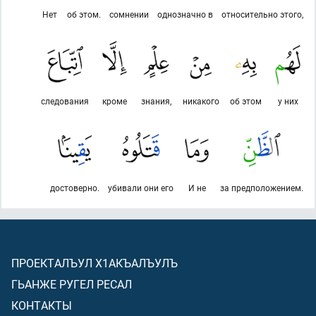
Нет
об этом.
сомнении
однозначно в
относительно этого,
следования
кроме
знания,
никакого
об этом
у них
достоверно.
убивали они его
И не
за предположением.
ПРОЕКТАЛЪУЛ Х1АКЪАЛЪУЛЪ
ГЬАНЖЕ РУГЕЛ РЕСАЛ
КОНТАКТЫ