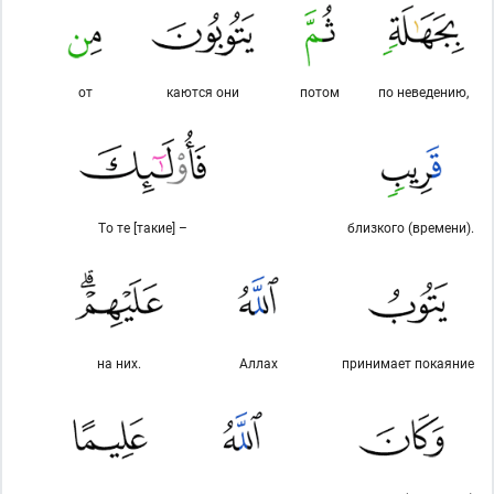
от
каются они
потом
по неведению,
То те [такие] –
близкого (времени).
на них.
Аллах
принимает покаяние