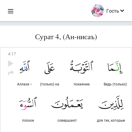
Гость
Сурат 4, (Ан-нисаъ)
4
:
17
Аллахе –
(только) на
покаяние
Ведь (только)
плохое
совершают
для тех, которые