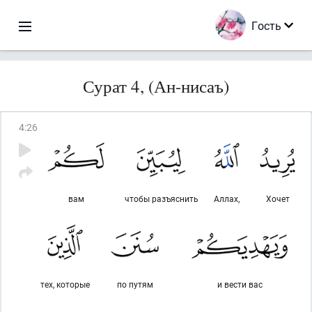
Гость
Сурат 4, (Ан-нисаъ)
4
:
26
вам
чтобы разъяснить
Аллах,
Хочет
тех, которые
по путям
и вести вас