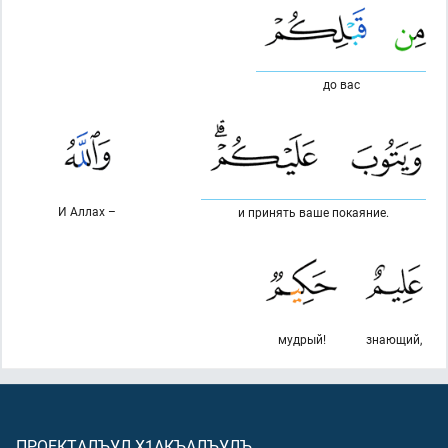
до вас
И Аллах –
и принять ваше покаяние.
мудрый!
знающий,
ПРОЕКТАЛЪУЛ Х1АКЪАЛЪУЛЪ