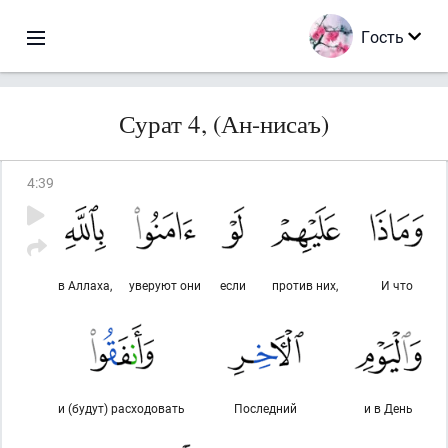
Гость
Сурат 4, (Ан-нисаъ)
4
:
39
в Аллаха,
уверуют они
если
против них,
И что
и (будут) расходовать
Последний
и в День