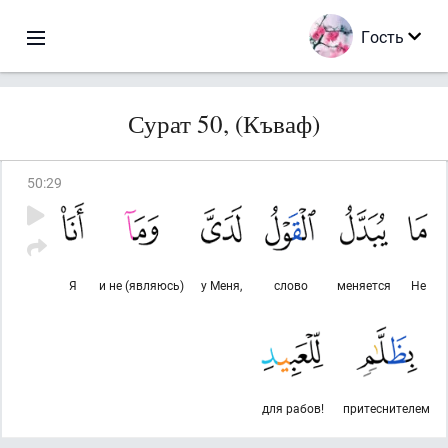
Гость
Сурат 50, (Къваф)
50
:
29
Я
и не (являюсь)
у Меня,
слово
меняется
Не
для рабов!
притеснителем