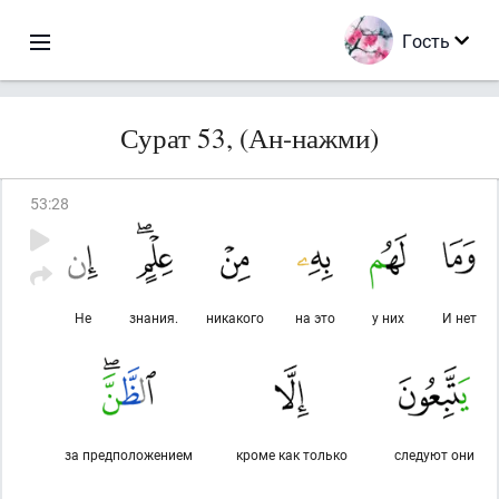
Гость
Сурат 53, (Ан-нажми)
53
:
28
Не
знания.
никакого
на это
у них
И нет
за предположением
кроме как только
следуют они