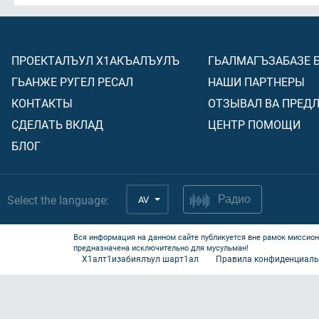
ПРОЕКТАЛЪУЛ Х1АКЪАЛЪУЛЪ
ГЬАЛМАГЪЗАБАЗЕ 
ГЬАНЖЕ РУГЕЛ РЕСАЛ
НАШИ ПАРТНЕРЫ
КОНТАКТЫ
ОТЗЫВАЛ ВА ПРЕД
СДЕЛАТЬ ВКЛАД
ЦЕНТР ПОМОЩИ
БЛОГ
Select the language:
AV
Радио
Вся информация на данном сайте публикуется вне рамок миссион
предназначена исключительно для мусульман!
Х1алт1изабиялъул шарт1ал
Правила конфиденциаль