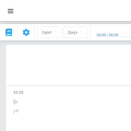
Сурат
Джуз
00:00
/
00:00
53
:
38