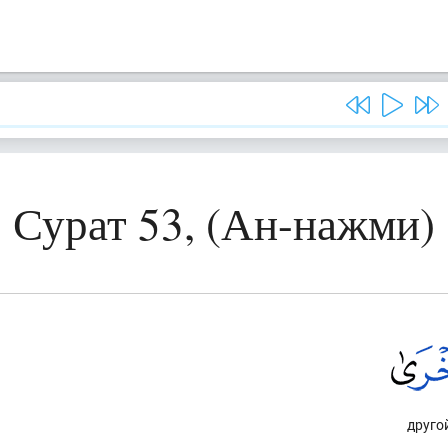
Сурат 53, (Ан-нажми)
друго