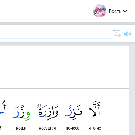
Гость
й
ноши
несущая
понесет
что не