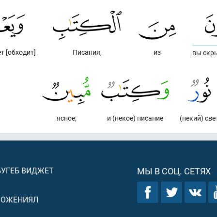
т [обходит]
Писания,
из
вы скр
ясное;
и (некое) писание
(некий) све
БУГЕБ ВИДЖЕТ
МЫ В СОЦ. СЕТЯХ
ЛОЖЕНИЯЛ