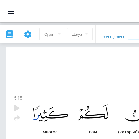
Сурат
Джуз
00:00
/
00:00
5
:
15
многое
вам
(который)