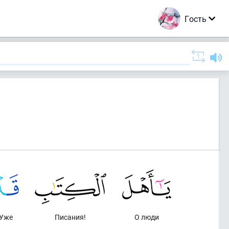
Гость
Уже
Писания!
О люди