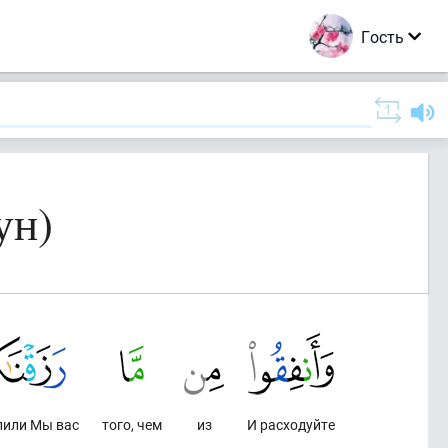
Гость
ун)
лили Мы вас
того, чем
из
И расходуйте