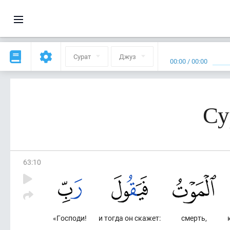
Сурат
Джуз
00:00
/
00:00
Су
63
:
10
«Господи!
и тогда он скажет:
смерть,