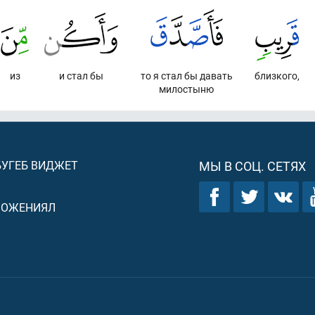
из
и стал бы
то я стал бы давать
близкого,
милостыню
БУГЕБ ВИДЖЕТ
МЫ В СОЦ. СЕТЯХ
ЛОЖЕНИЯЛ