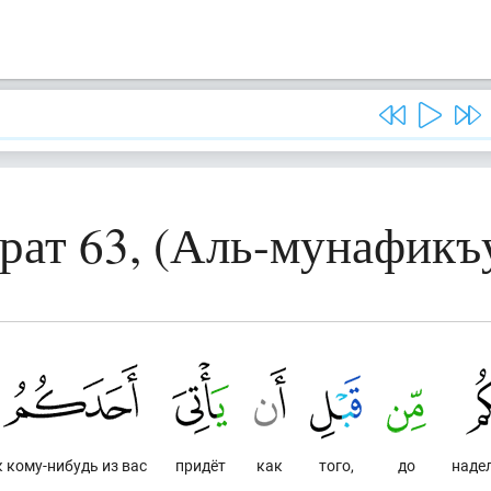
рат 63, (Аль-мунафикъ
к кому-нибудь из вас
придёт
как
того,
до
наде