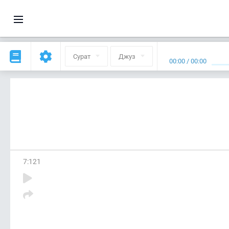
Сурат
Джуз
00:00
/
00:00
7
:
121