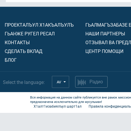
ПРОЕКТАЛЪУЛ Х1АКЪАЛЪУЛЪ
ГЬАЛМАГЪЗАБАЗЕ 
ГЬАНЖЕ РУГЕЛ РЕСАЛ
НАШИ ПАРТНЕРЫ
КОНТАКТЫ
ОТЗЫВАЛ ВА ПРЕД
СДЕЛАТЬ ВКЛАД
ЦЕНТР ПОМОЩИ
БЛОГ
Select the language:
AV
Радио
Вся информация на данном сайте публикуется вне рамок миссион
предназначена исключительно для мусульман!
Х1алт1изабиялъул шарт1ал
Правила конфиденциаль