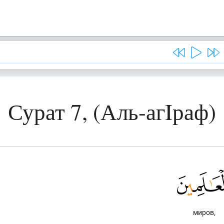
Сурат 7, (Аль-агIраф)
миров,