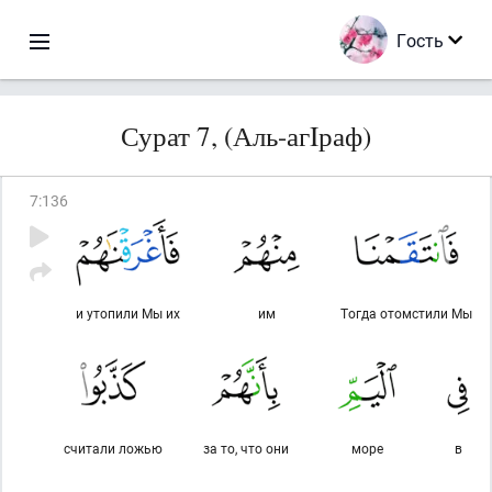
Гость
Сурат 7, (Аль-агIраф)
7
:
136
и утопили Мы их
им
Тогда отомстили Мы
считали ложью
за то, что они
море
в