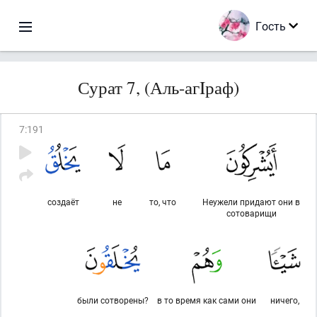
Гость
Сурат 7, (Аль-агIраф)
7
:
191
создаёт
не
то, что
Неужели придают они в
сотоварищи
были сотворены?
в то время как сами они
ничего,