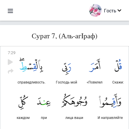
Гость
Сурат 7, (Аль-агIраф)
7
:
29
справедливость.
Господь мой
«Повелел
Скажи:
каждом
при
лица ваши
И направляйте