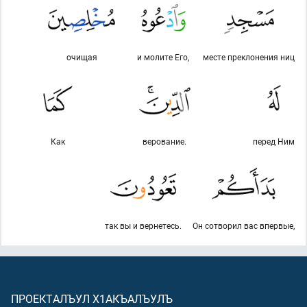
очищая
и молите Его,
месте преклонения ниц
Как
верование.
перед Ним
так вы и вернетесь.
Он сотворил вас впервые,
ПРОЕКТАЛЪУЛ Х1АКЪАЛЪУЛЪ