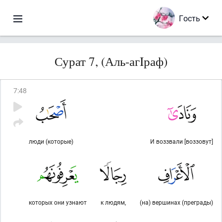
Гость
Сурат 7, (Аль-агIраф)
7
:
48
люди (которые)
И воззвали [воззовут]
которых они узнают
к людям,
(на) вершинах (преграды)