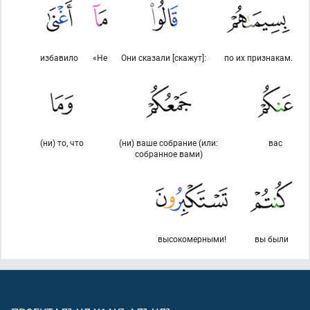
избавило
«Не
Они сказали [скажут]:
по их признакам.
(ни) то, что
(ни) ваше собрание (или:
вас
собранное вами)
высокомерными!
вы были