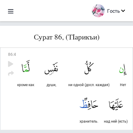
Гость
Сурат 86, (ТIарикъи)
86
:
4
кроме как
души,
ни одной (досл. каждая)
Нет
хранитель.
над ней (есть)