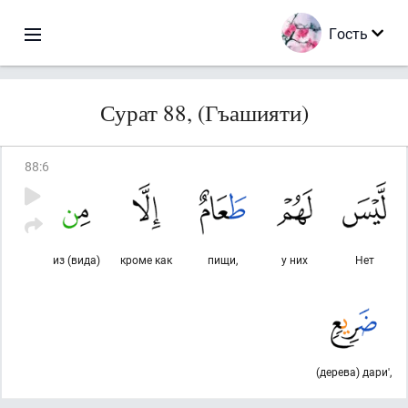
Гость
Сурат 88, (Гъашияти)
88
:
6
из (вида)
кроме как
пищи,
у них
Нет
(дерева) дари',