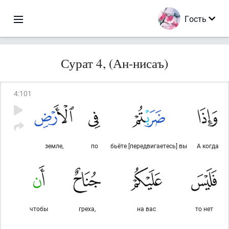
Гость
Сурат 4, (Ан-нисаъ)
4
:
101
земле,
по
бьёте [передвигаетесь] вы
А когда
чтобы
греха,
на вас
то нет