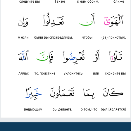
следуйте вы
Так не
к ним обоим.
ближе
А если
были вы справедливы.
чтобы
(за) прихотью,
Аллах
то, поистине
уклонитесь,
или
скривите вы
ведающим!
вы делаете,
о том, что
был [является]