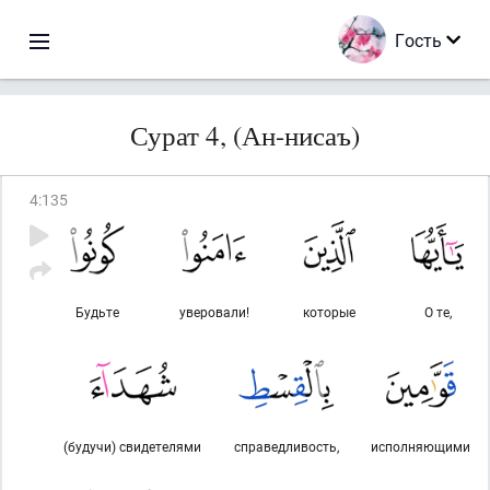
Гость
Сурат 4, (Ан-нисаъ)
4
:
135
Будьте
уверовали!
которые
О те,
(будучи) свидетелями
справедливость,
исполняющими