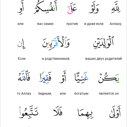
или
вас самих
против
и даже если
Аллаху,
Если
и родственников.
ваших двух родителей
то Аллах
бедным,
или
богатым
является он