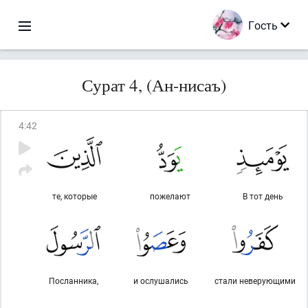
Гость
Сурат 4, (Ан-нисаъ)
4
:
42
те, которые
пожелают
В тот день
Посланника,
и ослушались
стали неверующими