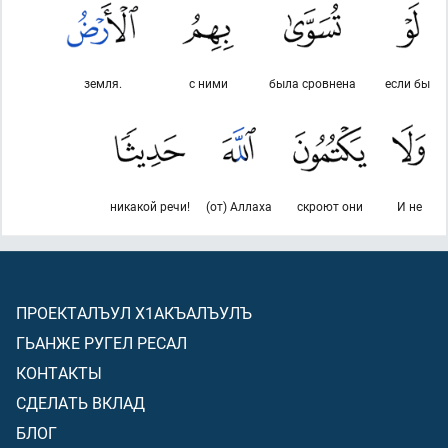
земля.
с ними
была сровнена
если бы
никакой речи!
(от) Аллаха
скроют они
И не
ПРОЕКТАЛЪУЛ Х1АКЪАЛЪУЛЪ
ГЬАНЖЕ РУГЕЛ РЕСАЛ
КОНТАКТЫ
СДЕЛАТЬ ВКЛАД
БЛОГ